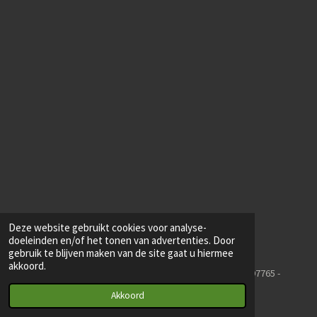
Deze website gebruikt cookies voor analyse-
doeleinden en/of het tonen van advertenties. Door
gebruik te blijven maken van de site gaat u hiermee
akkoord.
Toptimize - Roudaalterweg 9 - 7475 RL Markelo - +31623297765 -
info@toptimize.nl
Akkoord