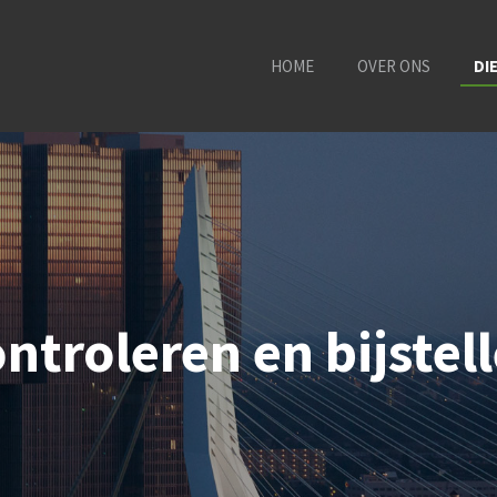
HOME
OVER ONS
DI
ntroleren en bijstel