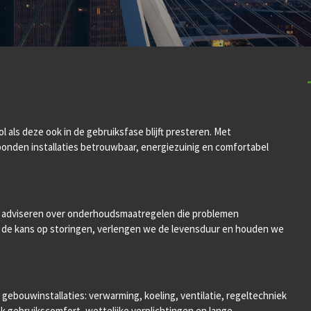
 als deze ook in de gebruiksfase blijft presteren. Met
nden installaties betrouwbaar, energiezuinig en comfortabel
en adviseren over onderhoudsmaatregelen die problemen
e de kans op storingen, verlengen we de levensduur en houden we
 gebouwinstallaties: verwarming, koeling, ventilatie, regeltechniek
ok gebruikscomfort, wettelijke verplichtingen en lange-