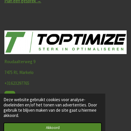
Plan een gesprek →
Roudaalterweg 9
7475 RL Markelo
+31623297765
E-mail
Deze website gebruikt cookies voor analyse-
doeleinden en/of het tonen van advertenties. Door
gebruik te blijven maken van de site gaat u hiermee
L
W
akkoord.
i
h
n
a
Akkoord
k
t